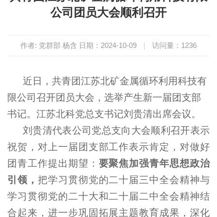
公司团员大会顺利召开
作者: 党群部 杨含
日期：2024-10-09
|
访问量：
1236
近日，共青团江苏北矿金属循环利用科技有
限公司召开团员大会，选举产生新一届团支部
书记。江苏北科党总支书记刘贵清出席会议。
刘贵清代表公司党总支向大会顺利召开表示
祝贺，对上一届团支部工作表示肯定，对做好
团青工作提出期望：
要聚焦加强青年思想政治
引领，
把学习贯彻党的二十届三中全会精神与
学习贯彻党的二十大和二十届二中全会精神结
合起来，进一步巩固拓展主题教育成果，深化