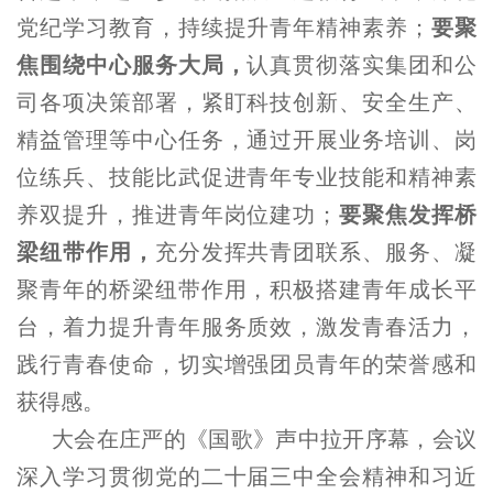
党纪学习教育，持续提升青年精神素养；
要聚
焦围绕中心服务大局，
认真贯彻落实集团和公
司各项决策部署，紧盯科技创新、安全生产、
精益管理等中心任务，通过开展业务培训、岗
位练兵、技能比武促进青年专业技能和精神素
养双提升，推进青年岗位建功；
要聚焦发挥桥
梁纽带作用，
充分发挥共青团联系、服务、凝
聚青年的桥梁纽带作用，积极搭建青年成长平
台，着力提升青年服务质效，激发青春活力，
践行青春使命，切实增强团员青年的荣誉感和
获得感。
大会在庄严的《国歌》声中拉开序幕，会议
深入学习贯彻党的二十届三中全会精神和习近