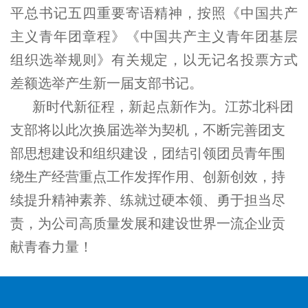
平总书记五四重要寄语精神，按照《中国共产
主义青年团章程》《中国共产主义青年团基层
组织选举规则》有关规定，以无记名投票方式
差额选举产生新一届支部书记。
新时代新征程，新起点新作为。江苏北科团
支部将以此次换届选举为契机，不断完善团支
部思想建设和组织建设，团结引领团员青年围
绕生产经营重点工作发挥作用、创新创效，持
续提升精神素养、练就过硬本领、勇于担当尽
责，为公司高质量发展和建设世界一流企业贡
献青春力量！