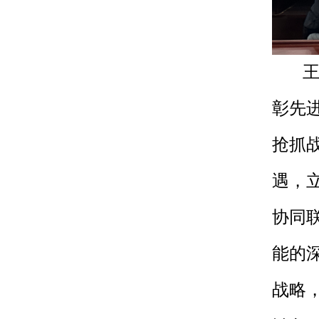
王
彰先
抢抓
遇，
协同
能的
战略