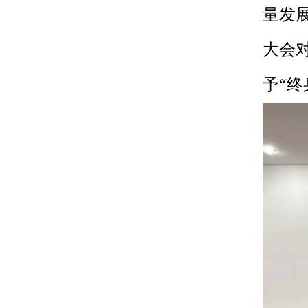
量发
大会
予“终