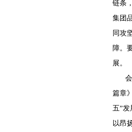
链条
集团
同攻
障。
展。
会
篇章》
五”
以昂